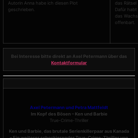
Autorin Anna habe ich diesen Plot
das Rätsel
geschrieben.
Dafür habt 
das Wachs 
offenbart.
Bei Interesse bitte direkt an Axel Petermann über das
Kontaktformular
Axel Petermann und Petra Mattfeldt
Im Kopf des Bösen – Ken und Barbie
True-Crime-Thriller
Ken und Barbie, das brutale Serienkillerpaar aus Kanada
– Ein weiterer schockierender True-Crime-Thriller von