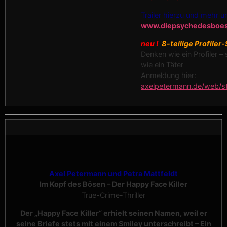
Trailer hierzu und mehr u
www.diepsychedesboe
neu !
8-teilige Profiler-
Denken wie ein Profiler –
wie ein Täter
Anmeldung hier:
axelpetermann.de/web/st
Axel Petermann und Petra Mattfeldt
Im Kopf des Bösen – Der Happy Face Killer
True-Crime-Thriller
Der „Happy Face Killer“ erhielt seinen Namen, weil er
seine Briefe stets mit einem Smiley unterschreibt – Ein