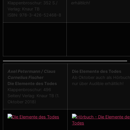
Klappenbroschur: 352 S./
erhältlich!
Verlag: Knaur TB
ISBN: 978-3-426-52468-8
Axel Petermann / Claus
Die Elemente des Todes
Cornelius Fischer
Ab Oktober auch als Hörbuc
Die Elemente des Todes
nur über Audible erhältlich!
Klappenbroschur: 496
Seiten/ Verlag: Knaur TB (1.
Oktober 2018)