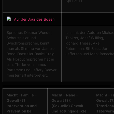
April 2011
Sprecher: Dietmar Wunder,
u.a. mit den Autoren Michae
Schauspieler und
Tsokos, Josef Wilfling,
Synchronsprecher, kennt
Richard Thiess, Axel
man als Stimme von James-
Petermann, Bill Bass, Jon
Bond-Darsteller Daniel Craig.
Jefferson und Mark Benecke
Als Hörbuchsprecher hat er
u. a. Thriller von James
Patterson und Jeffery Deaver
meisterhaft interpretiert.
Macht – Familie –
Macht – Nähe –
Macht – F
Gewalt (?)
Gewalt (?):
Gewalt (?
Intervention und
(Sexuelle) Gewalt-
Täterfant
Prävention bei
und Tötungsdelikte
Täterverh