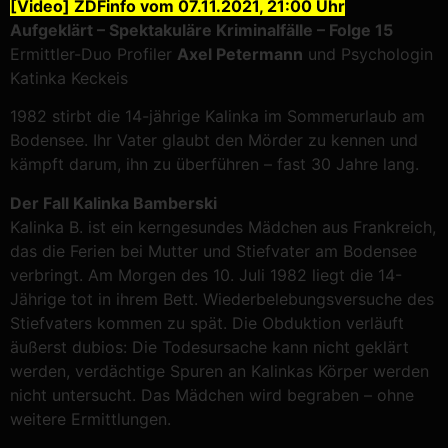
[Video] ZDFinfo vom 07.11.2021, 21:00 Uhr
Aufgeklärt – Spektakuläre Kriminalfälle – Folge 15
Ermittler-Duo Profiler
Axel Petermann
und Psychologin
Katinka Keckeis
1982 stirbt die 14-jährige Kalinka im Sommerurlaub am
Bodensee. Ihr Vater glaubt den Mörder zu kennen und
kämpft darum, ihn zu überführen – fast 30 Jahre lang.
Der Fall Kalinka Bamberski
Kalinka B. ist ein kerngesundes Mädchen aus Frankreich,
das die Ferien bei Mutter und Stiefvater am Bodensee
verbringt. Am Morgen des 10. Juli 1982 liegt die 14-
Jährige tot in ihrem Bett. Wiederbelebungsversuche des
Stiefvaters kommen zu spät. Die Obduktion verläuft
äußerst dubios: Die Todesursache kann nicht geklärt
werden, verdächtige Spuren an Kalinkas Körper werden
nicht untersucht. Das Mädchen wird begraben – ohne
weitere Ermittlungen.