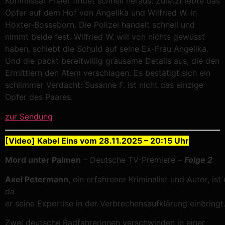
Kommissar Freier findet schnell heraus: Zuletzt lebte das
Opfer auf dem Hof von Angelika und Wilfried W. in
Höxter-Bosseborn. Die Polizei handelt schnell und
nimmt beide fest. Wilfried W. will von nichts gewusst
haben, schiebt die Schuld auf seine Ex-Frau Angelika.
Und die packt bereitwillig grausame Details aus, die den
Ermittlern den Atem verschlagen. Es bestätigt sich ein
schlimmer Verdacht: Susanne F. ist nicht das einzige
Opfer des Paares.
zur Sendung
[Video] Kabel Eins vom 28.11.2025 – 20:15 Uhr
Mord unter Palmen
– Deutsche TV-Premiere –
Folge 2
Axel
P
etermann
,
ein
erfahrener
Kriminalist
und
Autor,
ist
da
er
seine
Expertise
in
der
Verbrechensaufklärung
einbringt
Zwei deutsche Radfahrerinnen verschwinden in einer