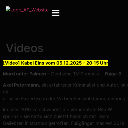
Videos
[Video] Kabel Eins vom 05.12.2025 – 20:15 Uhr
Mord unter Palmen
– Deutsche TV-Premiere –
Folge 3
Axel
P
etermann
,
ein
erfahrener
Kriminalist
und
Autor,
ist
da
er
seine
Expertise
in
der
Verbrechensaufklärung
einbringt
Im Jahr 2016 verschwindet die verheiratete Rita W.
spurlos – sie hatte sich zuletzt heimlich mit ihrem
Geliebten in Istanbul getroffen. Fußgänger machen 2019