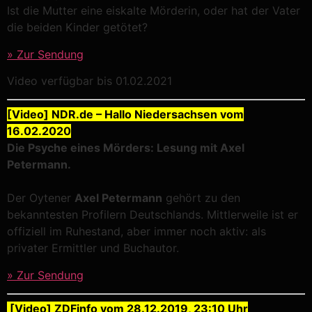
Ist die Mutter eine eiskalte Mörderin, oder hat der Vater
die beiden Kinder getötet?
» Zur Sendung
Video verfügbar bis 01.02.2021
[Video] NDR.de – Hallo Niedersachsen vom
16.02.2020
Die Psyche eines Mörders: Lesung mit Axel
Petermann.
Der Oytener
Axel Petermann
gehört zu den
bekanntesten Profilern Deutschlands. Mittlerweile ist er
offiziell im Ruhestand, aber immer noch aktiv: als
privater Ermittler und Buchautor.
» Zur Sendung
[Video] ZDFinfo vom 28.12.2019, 23:10 Uhr