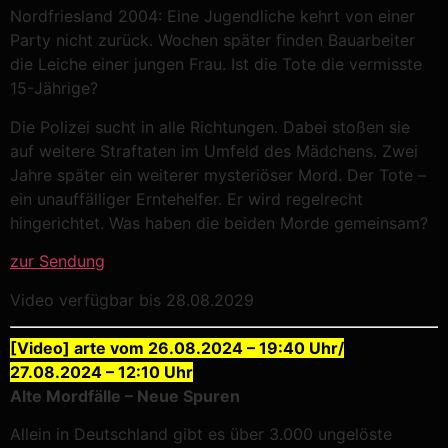
Nordfriesland 2004: Eine Jugendliche kehrt von einer
Party nicht zurück. Wochen später finden Bauarbeiter
die Leiche einer jungen Frau. Ist die Tote die vermisste
15-Jährige?
Die Polizei sucht in alle Richtungen. Dabei stoßen sie
auf weitere Straftaten im Umfeld des Mädchens. Zwei
Jahre später ein weiterer mysteriöser Mord. Der Tote –
ein unauffälliger Erntehelfer. Er wird regelrecht
hingerichtet. Was haben die beiden Morde gemeinsam?
zur Sendung
Video verfügbar bis 28.08.2029
[Video] arte vom 26.08.2024 – 19:40 Uhr/
27.08.2024 – 12:10 Uhr
Alte Mordfälle – Neue Spuren
Allein in Deutschland gibt es über 3.000 ungelöste