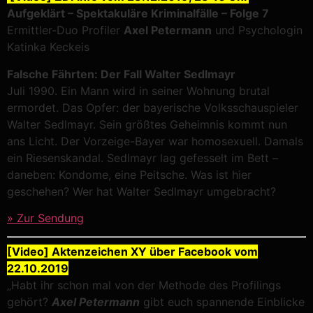
Aufgeklärt – Spektakuläre Kriminalfälle – Folge 7
Ermittler-Duo Profiler
Axel Petermann
und Psychologin
Katinka Keckeis
Falsche Fährten: Der Fall Walter Sedlmayr
Juli 1990. Ein Mann wird in seiner Wohnung brutal
ermordet. Das Opfer: der bayerische Volksschauspieler
Walter Sedlmayr. Sein größtes Geheimnis kommt nun
ans Licht. Der Vorzeige-Bayer war homosexuell. Damals
ein Riesenskandal. Sedlmayr lag gefesselt im Bett –
daneben: Kondome, eine Peitsche. Was ist hier
geschehen? Wer hat Walter Sedlmayr umgebracht?
» Zur Sendung
[Video] Aktenzeichen XY über Facebook vom
22.10.2019
„Habt ihr schon mal von der Methode des Profilings
gehört?
Axel Petermann
gibt euch spannende Einblicke