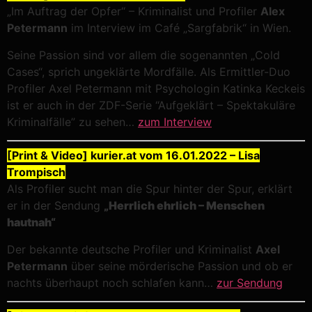
„Im Auftrag der Opfer“ – Kriminalist und Profiler
Alex
Petermann
im Interview im Café „Sargfabrik“ in Wien.
Seine Passion sind vor allem die sogenannten „Cold
Cases“, sprich ungeklärte Mordfälle. Als Ermittler-Duo
Profiler Axel Petermann mit Psychologin Katinka Keckeis
ist er auch in der ZDF-Serie “Aufgeklärt – Spektakuläre
Kriminalfälle” zu sehen…
zum Interview
[Print & Video] kurier.at vom 16.01.2022 – Lisa
Trompisch
Als Profiler sucht man die Spur hinter der Spur, erklärt
er in der Sendung
„Herrlich ehrlich – Menschen
hautnah“
Der bekannte deutsche Profiler und Kriminalist
Axel
Petermann
über seine mörderische Passion und ob er
nachts überhaupt noch schlafen kann…
zur Sendung