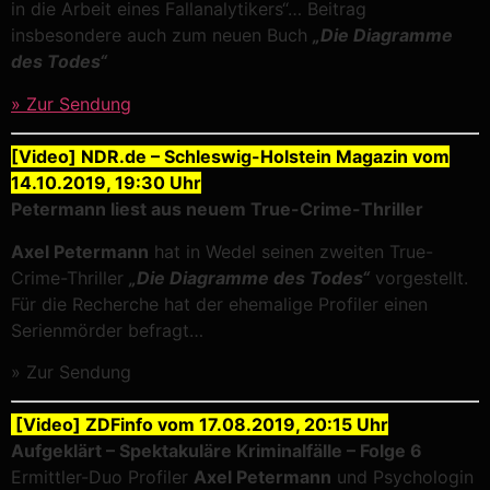
in die Arbeit eines Fallanalytikers“… Beitrag
insbesondere auch zum neuen Buch
„Die Diagramme
des Todes“
» Zur Sendung
[Video] NDR.de – Schleswig-Holstein Magazin vom
14.10.2019, 19:30 Uhr
Petermann liest aus neuem True-Crime-Thriller
Axel Petermann
hat in Wedel seinen zweiten True-
Crime-Thriller
„Die Diagramme des Todes“
vorgestellt.
Für die Recherche hat der ehemalige Profiler einen
Serienmörder befragt…
» Zur Sendung
[Video] ZDFinfo vom 17.08.2019, 20:15 Uhr
Aufgeklärt – Spektakuläre Kriminalfälle – Folge 6
Ermittler-Duo Profiler
Axel Petermann
und Psychologin