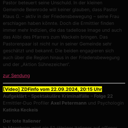
Pastor beteuert seine Unschuld. In der kleinen
Gemeinde Beienrode will keiner glauben, dass Pastor
Klaus G. – aktiv in der Friedensbewegung – seine Frau
erschlagen haben könnte. Doch die Ermittler finden
immer mehr Indizien, die das tadellose Image und auch
das Alibi des Pfarrers zum Wackeln bringen. Das
Pastorenpaar ist nicht nur in seiner Gemeinde sehr
geschätzt und bekannt. Die beiden engagieren sich
auch über die Region hinaus in der Friedensbewegung
und der „Aktion Sühnezeichen“.
zur Sendung
[Video] ZDFinfo vom 22.09.2024, 20:15 Uhr
Aufgeklärt – Spektakuläre Kriminalfälle – Folge 22
Ermittler-Duo Profiler
Axel Petermann
und Psychologin
Katinka Keckeis
Der tote Italiener
In Mannheim wird ein 51-jähriger Italiener auf offener