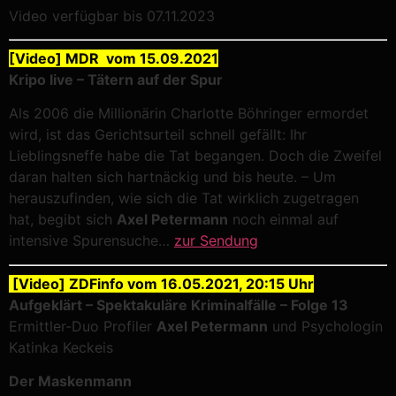
Video verfügbar bis 07.11.2023
[Video] MDR vom 15.09.2021
Kripo live – Tätern auf der Spur
Als 2006 die Millionärin Charlotte Böhringer ermordet
wird, ist das Gerichtsurteil schnell gefällt: Ihr
Lieblingsneffe habe die Tat begangen. Doch die Zweifel
daran halten sich hartnäckig und bis heute. – Um
herauszufinden, wie sich die Tat wirklich zugetragen
hat, begibt sich
Axel Petermann
noch einmal auf
intensive Spurensuche…
zur Sendung
[Video] ZDFinfo vom 16.05.2021, 20:15 Uhr
Aufgeklärt – Spektakuläre Kriminalfälle – Folge 13
Ermittler-Duo Profiler
Axel Petermann
und Psychologin
Katinka Keckeis
Der Maskenmann