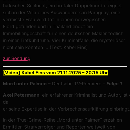
türkischen Schlucht, ein brutaler Doppelmord ereignet
sich in der Villa eines Auswanderers in Paraguay, eine
vermisste Frau wird tot in einem norwegischen
Fjord gefunden und in Thailand endet ein
Immobiliengeschäft für einen deutschen Makler tödlich
in einer Tiefkühltruhe. Vier Kriminalfälle, die mysteriöser
nicht sein könnten …
(Text: Kabel Eins)
zur Sendung
[Video] Kabel Eins vom 21.11.2025 – 20:15 Uhr
Mord unter Palmen
– Deutsche TV-Premiere –
Folge 1
Axel
P
etermann
,
ein
erfahrener
Kriminalist
und
Autor,
ist
da
er
seine
Expertise
in
der
Verbrechensaufklärung
einbringt
In der True-Crime-Reihe „Mord unter Palmen“ erzählen
Ermittler, Strafverfolger und Reporter weltweit von