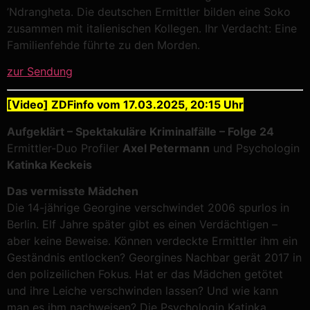
’Ndrangheta. Die deutschen Ermittler bilden eine Soko
zusammen mit italienischen Kollegen. Ihr Verdacht: Eine
Familienfehde führte zu den Morden.
zur Sendung
[Video] ZDFinfo vom 17.03.2025, 20:15 Uhr
Aufgeklärt – Spektakuläre Kriminalfälle – Folge 24
Ermittler-Duo Profiler
Axel Petermann
und Psychologin
Katinka Keckeis
Das vermisste Mädchen
Die 14-jährige Georgine verschwindet 2006 spurlos in
Berlin. Elf Jahre später gibt es einen Verdächtigen –
aber keine Beweise. Können verdeckte Ermittler ihm ein
Geständnis entlocken? Georgines Nachbar gerät 2017 in
den polizeilichen Fokus. Hat er das Mädchen getötet
und ihre Leiche verschwinden lassen? Und wie kann
man es ihm nachweisen? Die Psychologin Katinka