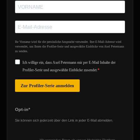
Ihr Vorname wird für die persönliche Ansprache verwendet. Ihre E-Mail-Adresse wird
verwendet, um Ihnen die Profiler-Serie und ausgewählte Einblicke von Axel Petermann
zu senden.
Ich willige ein, dass Axel Petermann mir per E-Mail Inhalte der
Profiler-Serie und ausgewählte Einblicke zusendet.
Zur Profiler-Serie anmelden
Opt-in*
Sie können sich jederzeit über den Link in jeder E-Mail abmelden.
Wir verwenden Brevo als unsere Marketing-Plattform.