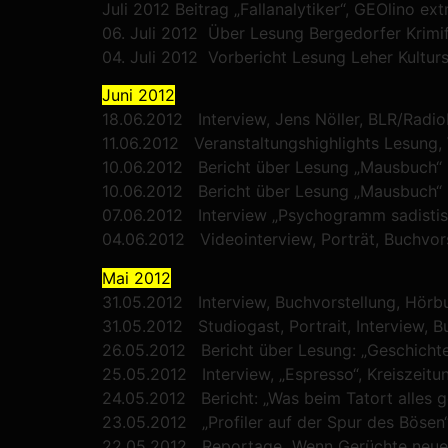
Juli 2012 Beitrag „Fallanalytiker“, GEOlino ext
06. Juli 2012 Über Lesung Bergedorfer Krimif
04. Juli 2012 Vorbericht Lesung Leher Kultu
Juni 2012
18.06.2012 Interview, Jens Nöller, BLR/Radio
11.06.2012 Veranstaltungshighlights Lesung,
10.06.2012 Bericht über Lesung „Mausbuch“
10.06.2012 Bericht über Lesung „Mausbuch“
07.06.2012 Interview „Psychogramm sadistisc
04.06.2012 Videointerview, Porträt, Buchvor
Mai 2012
31.05.2012 Interview, Buchvorstellung, Hörb
31.05.2012 Studiogast, Portrait, Interview, B
26.05.2012 Bericht über Lesung: „Geschicht
25.05.2012 Interview, „Espresso“, Kreiszeit
24.05.2012 Bericht: „Was beim Tatort alles 
23.05.2012 „Profiler auf der Spur des Bösen
22.05.2012 Reportage „Wenn Gerüchte neue W