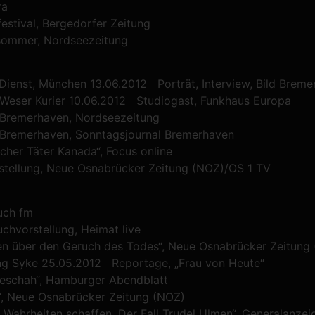
ra
estival, Bergedorfer Zeitung
rsommer, Nordseezeitung
Dienst, München 13.06.2012 Porträt, Interview, Bild Breme
 Weser Kurier 10.06.2012 Studiogast, Funkhaus Europa
 Bremerhaven, Nordseezeitung
 Bremerhaven, Sonntagsjournal Bremerhaven
her Täter Kanada“, Focus online
stellung, Neue Osnabrücker Zeitung (NOZ)/OS 1 TV
uch fm
uchvorstellung, Heimat live
en über den Geruch des Todes“, Neue Osnabrücker Zeitung
ung Syke 25.05.2012 Reportage, „Frau von Heute“
geschah“, Hamburger Abendblatt
“, Neue Osnabrücker Zeitung (NOZ)
ahrheiten schaffen. Der Fall Trudel Ulmen“, Generalanzei