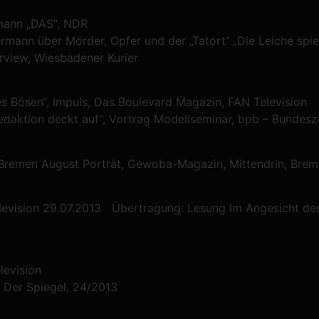
rmann „DAS“, NDR
rmann über Mörder, Opfer und der „Tatort“ „Die Leiche spiele
erview, Wiesbadener Kurier
 Bösen“, Impuls, Das Boulevard Magazin, FAN Television
daktion deckt auf“, Vortrag Modellseminar, bpb – Bundeszen
 Bremen August Porträt, Gewoba-Magazin, Mittendrin, Bre
levision 29.07.2013 Übertragung: Lesung Im Angesicht des 
levision
“ Der Spiegel, 24/2013