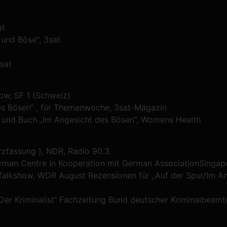
at
und Böse“, 3sat
sat
ow, SF 1 (Schweiz)
s Bösen“ , für Themenwoche, 3sat-Magazin
 und Buch „Im Angesicht des Bösen“, Womens Health
zfassung ), NDR, Radio 90.3
an Centre in Kooperation mit German AssociationSingapo
alkshow, WDR August Rezensionen für „Auf der Spur/Im Ang
Der Kriminalist“ Fachzeitung Bund deutscher Kriminalbeamt