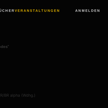
ÜCHER
VERANSTALTUNGEN
ANMELDEN
odes“
WR/BR alpha (Wdhg.)