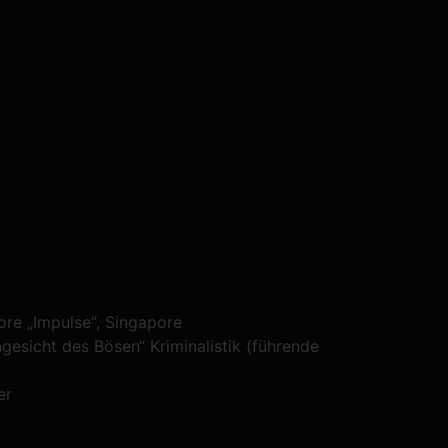
re „Impulse“, Singapore
esicht des Bösen“ Kriminalistik (führende
er