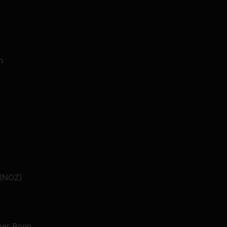
n
 (NOZ)
ger Bonn