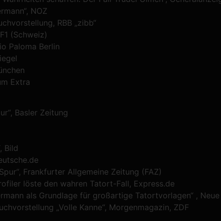
termann“, NOZ
uchvorstellung, RBB „zibb“
RF1 (Schweiz)
io Paloma Berlin
iegel
München
um Extra
r“, Basler Zeitung
 Bild
eutsche.de
 Spur“, Frankfurter Allgemeine Zeitung (FAZ)
rofiler löste den wahren Tatort-Fall, Express.de
ermann als Grundlage für großartige Tatortvorlagen“ , Neu
Buchvorstellung „Volle Kanne“, Morgenmagazin, ZDF