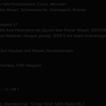
n Tatortkommissare, Cover, München
des Bösen“, Schweinwerfer, Unimagazin, Bremen
Ausgabe 57
Wie Axel Petermann die Spuren liest Planet Wissen, WDR/S
and Redezeit. Neugier genügt. WDR 5 mit Ralph Erdenberge
räch Glauben und Wissen, Nordwestradio
o nachbar, EWE-Magazin
– 12, HR 1
ng, Abendjournal, “Crime Time”, NDR, Radio 90.3