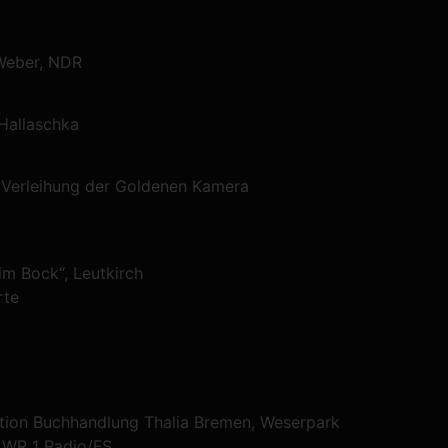
 Weber, NDR
 Hallaschka
 Verleihung der Goldenen Kamera
im Bock“, Leutkirch
rte
ion Buchhandlung Thalia Bremen, Weserpark
, WR 1 Radio/FS