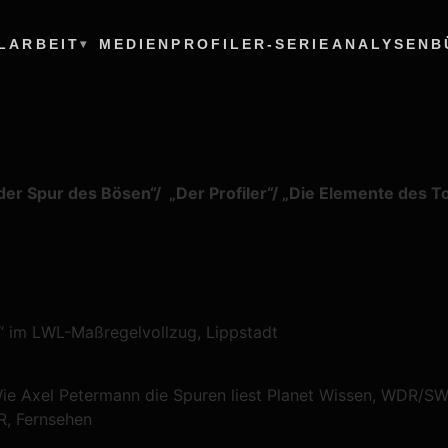
L
ARBEIT
MEDIEN
PROFILER-SERIE
ANALYSEN
B
der Spur des Bösen“/ „Der Profiler“/ „Die Elemente des T
“ im LWL-Maßregelvollzug, Lippstadt
ie Axel Petermann die Spuren liest Planet Wissen, WDR/S
R, Fernsehen