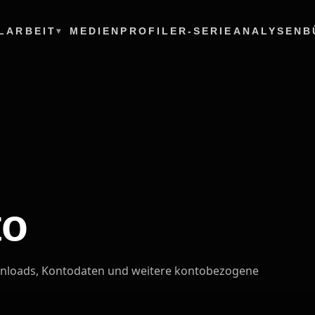
L
ARBEIT
MEDIEN
PROFILER-SERIE
ANALYSEN
B
to
ownloads, Kontodaten und weitere kontobezogene