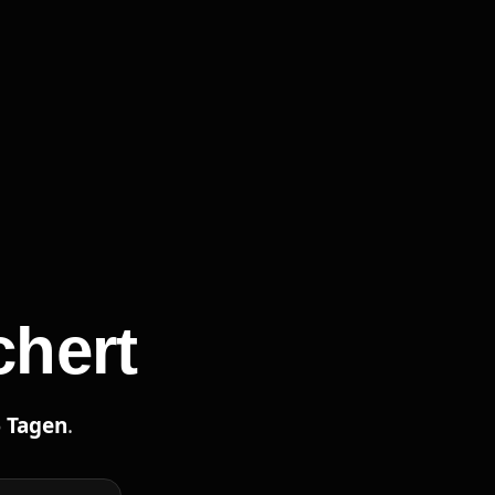
chert
 Tagen
.