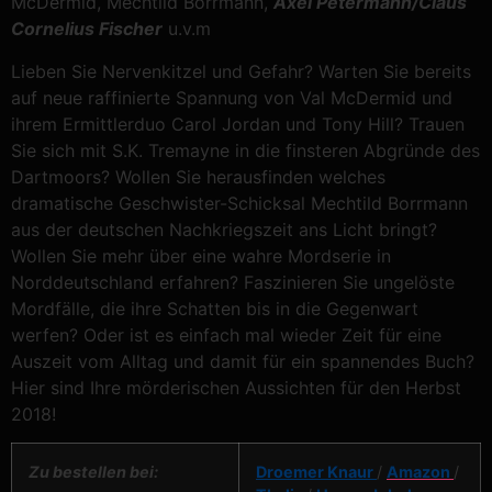
McDermid, Mechtild Borrmann,
Axel Petermann/Claus
Cornelius Fischer
u.v.m
Lieben Sie Nervenkitzel und Gefahr? Warten Sie bereits
auf neue raffinierte Spannung von Val McDermid und
ihrem Ermittlerduo Carol Jordan und Tony Hill? Trauen
Sie sich mit S.K. Tremayne in die finsteren Abgründe des
Dartmoors? Wollen Sie herausfinden welches
dramatische Geschwister-Schicksal Mechtild Borrmann
aus der deutschen Nachkriegszeit ans Licht bringt?
Wollen Sie mehr über eine wahre Mordserie in
Norddeutschland erfahren? Faszinieren Sie ungelöste
Mordfälle, die ihre Schatten bis in die Gegenwart
werfen? Oder ist es einfach mal wieder Zeit für eine
Auszeit vom Alltag und damit für ein spannendes Buch?
Hier sind Ihre mörderischen Aussichten für den Herbst
2018!
Zu bestellen bei:
Droemer Knaur
/
Amazon
/