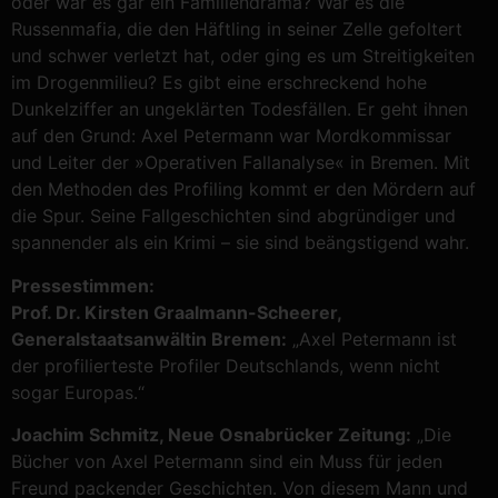
oder war es gar ein Familiendrama? War es die
Russenmafia, die den Häftling in seiner Zelle gefoltert
und schwer verletzt hat, oder ging es um Streitigkeiten
im Drogenmilieu? Es gibt eine erschreckend hohe
Dunkelziffer an ungeklärten Todesfällen. Er geht ihnen
auf den Grund: Axel Petermann war Mordkommissar
und Leiter der »Operativen Fallanalyse« in Bremen. Mit
den Methoden des Profiling kommt er den Mördern auf
die Spur. Seine Fallgeschichten sind abgründiger und
spannender als ein Krimi – sie sind beängstigend wahr.
Pressestimmen:
Prof. Dr. Kirsten Graalmann-Scheerer,
Generalstaatsanwältin Bremen:
„Axel Petermann ist
der profilierteste Profiler Deutschlands, wenn nicht
sogar Europas.“
Joachim Schmitz, Neue Osnabrücker Zeitung:
„Die
Bücher von Axel Petermann sind ein Muss für jeden
Freund packender Geschichten. Von diesem Mann und