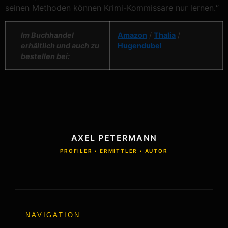
seinen Methoden können Krimi-Kommissare nur lernen.“
Im Buchhandel
Amazon
/
Thalia
/
erhältlich und auch zu
Hugendubel
bestellen bei:
AXEL PETERMANN
PROFILER • ERMITTLER • AUTOR
NAVIGATION