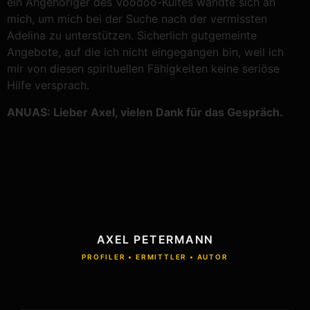
ein Angehöriger des Voodoo-Kultes wandte sich an
mich, um mich bei der Suche nach der vermissten
Adelina zu unterstützen. Sicherlich gutgemeinte
Angebote, auf die ich nicht eingegangen bin, weil ich
mir von diesen spirituellen Fähigkeiten keine seriöse
Hilfe versprach.
ANUAS: Lieber Axel, vielen Dank für das Gespräch.
AXEL PETERMANN
PROFILER • ERMITTLER • AUTOR